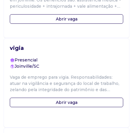
em joinville. Os benefícios são: assistência médica +
periculosidade + intrajornada + vale alimentação +
vale transporte + convêni
Abrir vaga
vigia
Presencial
Joinville/SC
Vaga de emprego para vigia. Responsabilidades:
atuar na vigilância e segurança do local de trabalho,
zelando pela integridade do patrimônio e das
pessoas. Requisitos: experiência
Abrir vaga