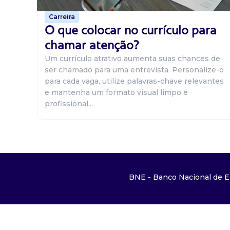
Carreira
O que colocar no currículo para
chamar atenção?
Um currículo atrativo aumenta suas chances de
ser chamado para uma entrevista. Personalize-o
para cada vaga, utilize palavras-chave relevantes
e mantenha um formato visual limpo e
profissional...
BNE - Banco Nacional de E