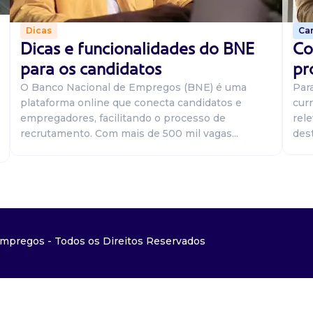
Car
Dicas
Co
Dicas e funcionalidades do BNE
pr
para os candidatos
Par
O Banco Nacional de Empregos (BNE) é uma
curr
plataforma online que conecta candidatos e
rel
empregadores, facilitando o processo de
dest
recrutamento. Com mais de 500 mil vagas...
mpregos - Todos os Direitos Reservados