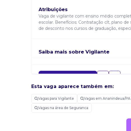
Atribuições
Vaga de vigilante com ensino médio completo,
escolar. Benefícios: Contratação clt, plano d
de desconto nos cursos de graduação, especia
Saiba mais sobre Vigilante
Candidatar-me
Esta vaga aparece também em:
Vagas para Vigilante
Vagas em Ananindeua/PA
Vagas na área de Seguranca