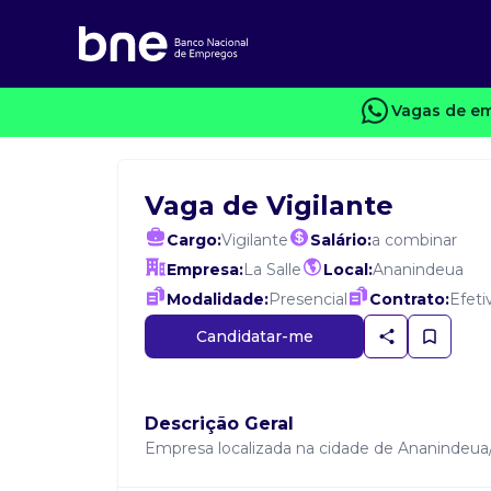
Vagas de em
Vaga de Vigilante
Cargo:
Vigilante
Salário:
a combinar
Empresa:
La Salle
Local:
Ananindeua
Modalidade:
Presencial
Contrato:
Efeti
Candidatar-me
Descrição Geral
Empresa localizada na cidade de Ananindeua/