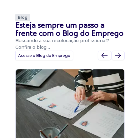
Blog
Esteja sempre um passo a
frente com o Blog do Emprego
Buscando a sua recolocação profissional?
Confira o blog…
Acesse o Blog do Emprego
D
Di
B
O 
um
ca
o 
de 