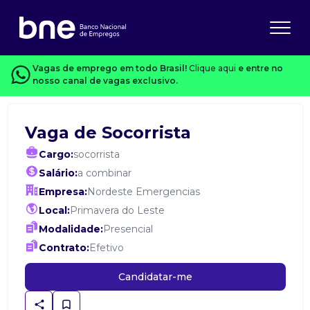
Vagas de emprego em todo Brasil!
Clique aqui
e entre no
nosso canal de vagas exclusivo.
Vaga de Socorrista
Cargo:
socorrista
Salário:
a combinar
Empresa:
Nordeste Emergencias
Local:
Primavera do Leste
Modalidade:
Presencial
Contrato:
Efetivo
Candidatar-me