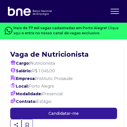
Mais de
77 mil
vagas cadastradas em Porto Alegre!
Clique
aqui
e entre no nosso canal de vagas exclusivo.
Vaga de Nutricionista
Cargo:
Nutricionista
Salário:
R$ 1.045,00
Empresa:
Instituto Prosaude
Local:
Porto Alegre
Modalidade:
Presencial
Contrato:
Estágio
Candidatar-me