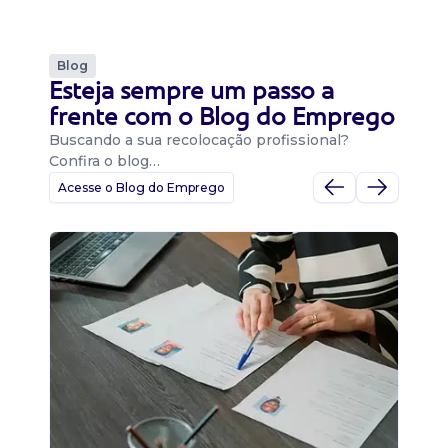
Blog
Esteja sempre um passo a
frente com o Blog do Emprego
Buscando a sua recolocação profissional?
Confira o blog…
Acesse o Blog do Emprego
D
Di
B
O 
um
ca
o 
de 