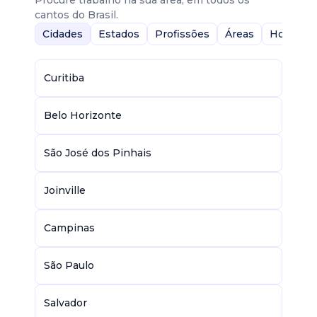
Procure trabalho na sua área, em todos os
cantos do Brasil.
Cidades
Estados
Profissões
Áreas
Home-Of
Curitiba
Belo Horizonte
São José dos Pinhais
Joinville
Campinas
São Paulo
Salvador