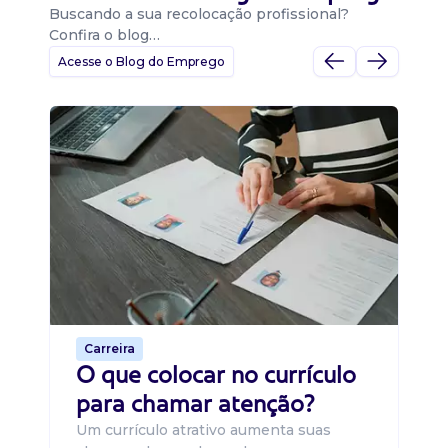
Buscando a sua recolocação profissional?
Confira o blog…
Acesse o Blog do Emprego
D
Di
B
O 
um
ca
o 
de 
Carreira
O que colocar no currículo
para chamar atenção?
Um currículo atrativo aumenta suas