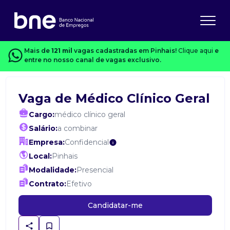
Mais de
121 mil
vagas cadastradas em Pinhais!
Clique aqui
e
entre no nosso canal de vagas exclusivo.
Vaga de Médico Clínico Geral
Cargo:
médico clínico geral
Salário:
a combinar
Empresa:
Confidencial
Local:
Pinhais
Modalidade:
Presencial
Contrato:
Efetivo
Candidatar-me