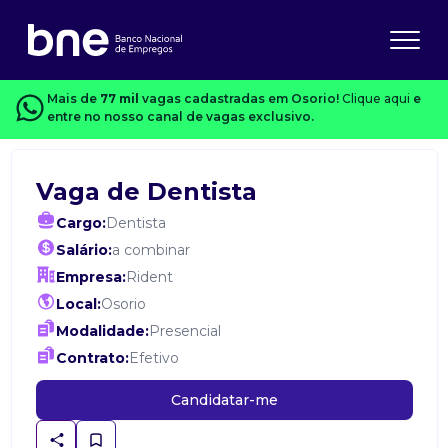
Mais de
77 mil
vagas cadastradas em Osorio!
Clique aqui
e
entre no nosso canal de vagas exclusivo.
Vaga de Dentista
Cargo:
Dentista
Salário:
a combinar
Empresa:
Rident
Local:
Osorio
Modalidade:
Presencial
Contrato:
Efetivo
Candidatar-me