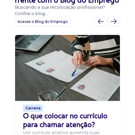
frente com o Blog do Emprego
Buscando a sua recolocação profissional?
Confira o blog…
Acesse o Blog do Emprego
D
Di
B
O 
um
ca
o 
de 
Carreira
O que colocar no currículo
para chamar atenção?
Um currículo atrativo aumenta suas