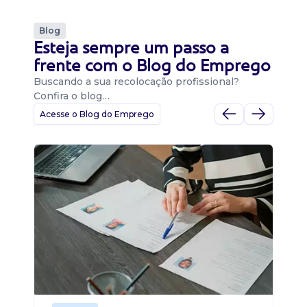
Blog
Esteja sempre um passo a
frente com o Blog do Emprego
Buscando a sua recolocação profissional?
Confira o blog…
Acesse o Blog do Emprego
D
Di
B
O 
um
ca
o 
de 