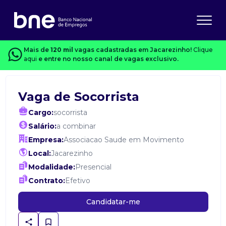
Mais de
120 mil
vagas cadastradas em Jacarezinho!
Clique
aqui
e entre no nosso canal de vagas exclusivo.
Vaga de Socorrista
Cargo:
socorrista
Salário:
a combinar
Empresa:
Associacao Saude em Movimento
Local:
Jacarezinho
Modalidade:
Presencial
Contrato:
Efetivo
Candidatar-me