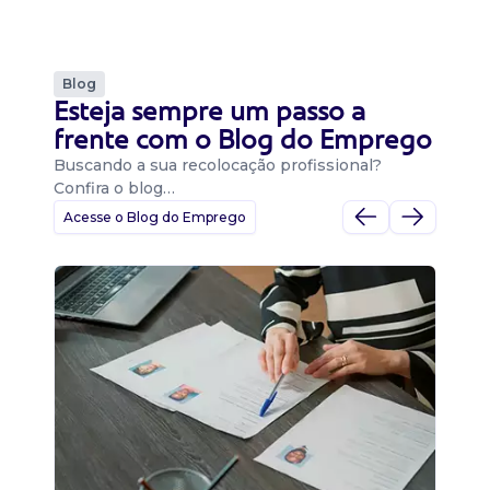
Blog
Esteja sempre um passo a
frente com o Blog do Emprego
Buscando a sua recolocação profissional?
Confira o blog…
Acesse o Blog do Emprego
D
Di
B
O 
um
ca
o 
de 