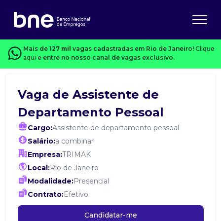
Mais de
127 mil
vagas cadastradas em Rio de Janeiro!
Clique
aqui
e entre no nosso canal de vagas exclusivo.
Vaga de Assistente de
Departamento Pessoal
Cargo:
Assistente de departamento pessoal
Salário:
a combinar
Empresa:
TRIMAK
Local:
Rio de Janeiro
Modalidade:
Presencial
Contrato:
Efetivo
Candidatar-me