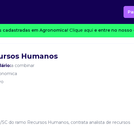
Pa
 cadastradas em Agronomica!
Clique aqui
e entre no nosso 
cursos Humanos
lário:
a combinar
onomica
vo
/SC do ramo Recursos Humanos, contrata analista de recursos