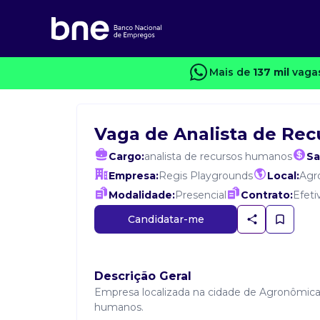
Mais de
137 mil
vagas
Vaga de Analista de Re
Cargo:
analista de recursos humanos
Sa
Empresa:
Regis Playgrounds
Local:
Agr
Modalidade:
Presencial
Contrato:
Efeti
Candidatar-me
Descrição Geral
Empresa localizada na cidade de Agronômica
humanos.