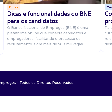
Car
Dicas
Co
Dicas e funcionalidades do BNE
pr
para os candidatos
Par
O Banco Nacional de Empregos (BNE) é uma
curr
plataforma online que conecta candidatos e
rel
empregadores, facilitando o processo de
dest
recrutamento. Com mais de 500 mil vagas...
mpregos - Todos os Direitos Reservados