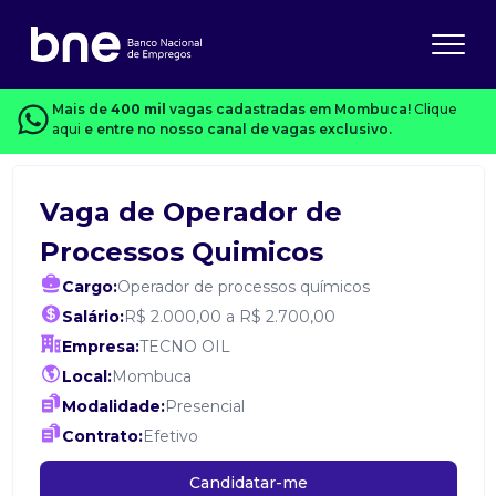
Mais de
400 mil
vagas cadastradas em Mombuca!
Clique
aqui
e entre no nosso canal de vagas exclusivo.
Vaga de Operador de
Processos Quimicos
Cargo:
Operador de processos químicos
Salário:
R$ 2.000,00 a R$ 2.700,00
Empresa:
TECNO OIL
Local:
Mombuca
Modalidade:
Presencial
Contrato:
Efetivo
Candidatar-me