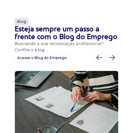
Blog
Esteja sempre um passo a
frente com o Blog do Emprego
Buscando a sua recolocação profissional?
Confira o blog…
Acesse o Blog do Emprego
D
Di
B
O 
um
ca
o 
de 