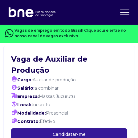
Vagas de emprego em todo Brasil!
Clique aqui
e entre no
nosso canal de vagas exclusivo.
Vaga de Auxiliar de
Produção
Cargo:
Auxiliar de produção
Salário:
a combinar
Empresa:
Massas Jucurutu
Local:
Jucurutu
Modalidade:
Presencial
Contrato:
Efetivo
Candidatar-me