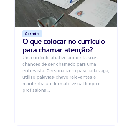
ca
o 
de 
Carreira
O que colocar no currículo
para chamar atenção?
Um currículo atrativo aumenta suas
chances de ser chamado para uma
entrevista. Personalize-o para cada vaga,
utilize palavras-chave relevantes e
mantenha um formato visual limpo e
profissional...