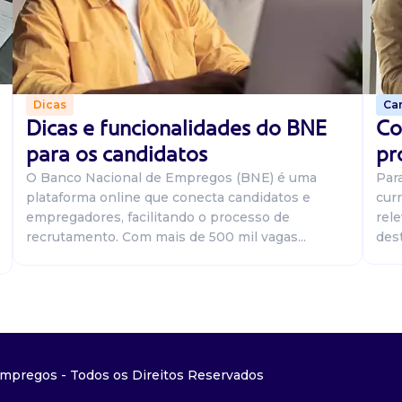
Car
Dicas
Co
Dicas e funcionalidades do BNE
pr
para os candidatos
Par
O Banco Nacional de Empregos (BNE) é uma
curr
plataforma online que conecta candidatos e
rel
empregadores, facilitando o processo de
dest
recrutamento. Com mais de 500 mil vagas...
mpregos - Todos os Direitos Reservados