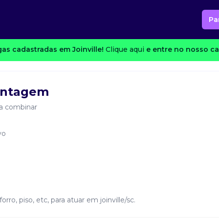
Pa
as cadastradas em Joinville!
Clique aqui
e entre no nosso ca
ontagem
a combinar
vo
ro, piso, etc, para atuar em joinville/sc.