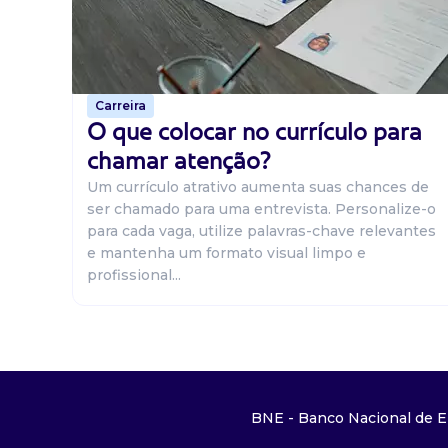
Carreira
O que colocar no currículo para
chamar atenção?
Um currículo atrativo aumenta suas chances de
ser chamado para uma entrevista. Personalize-o
para cada vaga, utilize palavras-chave relevantes
e mantenha um formato visual limpo e
profissional...
BNE - Banco Nacional de E