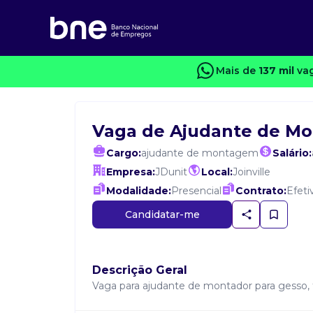
Mais de
137 mil
vag
Vaga de Ajudante de M
Cargo:
ajudante de montagem
Salário:
Empresa:
JDunit
Local:
Joinville
Modalidade:
Presencial
Contrato:
Efeti
Candidatar-me
Descrição Geral
Vaga para ajudante de montador para gesso, for