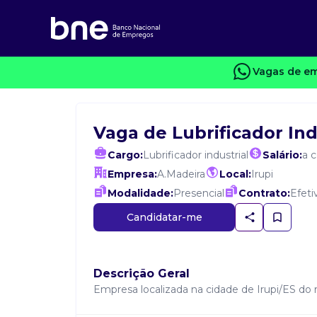
Vagas de em
Vaga de Lubrificador Ind
Cargo:
Lubrificador industrial
Salário:
a 
Empresa:
A.Madeira
Local:
Irupi
Modalidade:
Presencial
Contrato:
Efeti
Candidatar-me
Descrição Geral
Empresa localizada na cidade de Irupi/ES do r