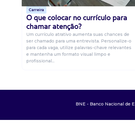
Carreira
O que colocar no currículo para
chamar atenção?
Um currículo atrativo aumenta suas chances de
ser chamado para uma entrevista. Personalize-o
para cada vaga, utilize palavras-chave relevantes
e mantenha um formato visual limpo e
profissional...
BNE - Banco Nacional de E