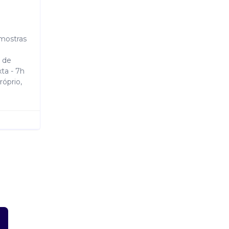
amostras
 de
ta - 7h
róprio,