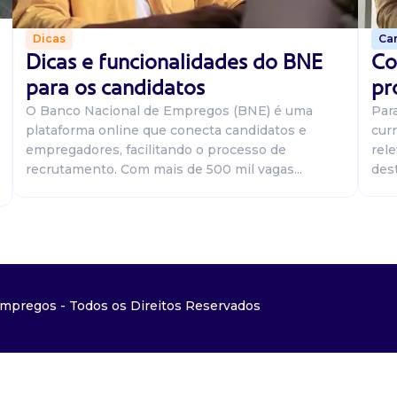
Car
Dicas
Co
Dicas e funcionalidades do BNE
pr
para os candidatos
Par
O Banco Nacional de Empregos (BNE) é uma
curr
plataforma online que conecta candidatos e
rel
empregadores, facilitando o processo de
dest
recrutamento. Com mais de 500 mil vagas...
mpregos - Todos os Direitos Reservados