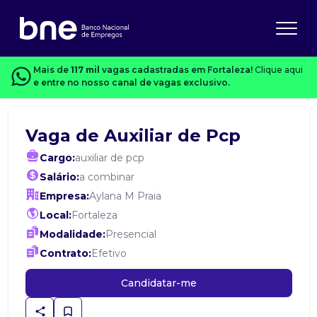
Mais de
117 mil
vagas cadastradas em Fortaleza!
Clique aqui
e entre no nosso canal de vagas exclusivo.
Vaga de Auxiliar de Pcp
Cargo:
auxiliar de pcp
Salário:
a combinar
Empresa:
Aylana M Praia
Local:
Fortaleza
Modalidade:
Presencial
Contrato:
Efetivo
Candidatar-me