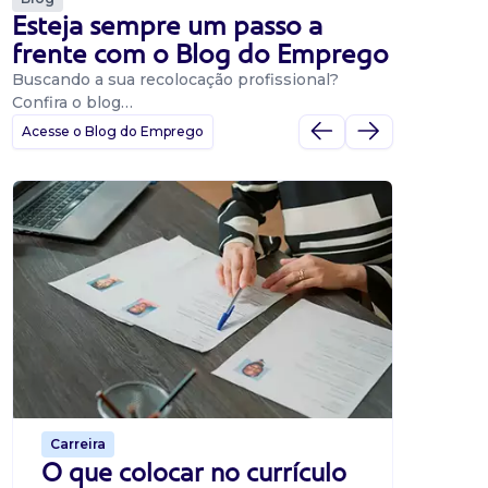
Esteja sempre um passo a
frente com o Blog do Emprego
Buscando a sua recolocação profissional?
Confira o blog…
Acesse o Blog do Emprego
Dicas
Dicas
BNE p
O Banco
uma pla
candidat
o proce
de 500 m
Carreira
O que colocar no currículo