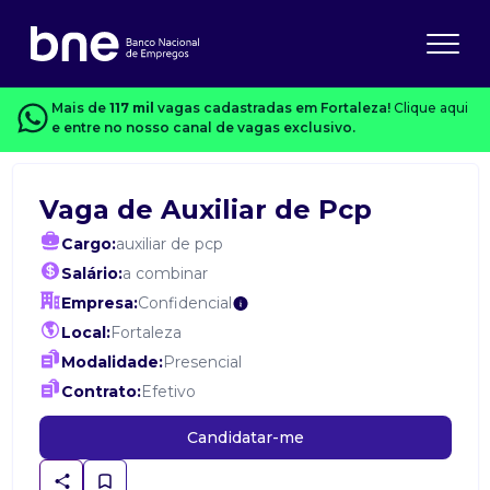
Mais de
117 mil
vagas cadastradas em Fortaleza!
Clique aqui
e entre no nosso canal de vagas exclusivo.
Vaga de Auxiliar de Pcp
Cargo:
auxiliar de pcp
Salário:
a combinar
Empresa:
Confidencial
Local:
Fortaleza
Modalidade:
Presencial
Contrato:
Efetivo
Candidatar-me