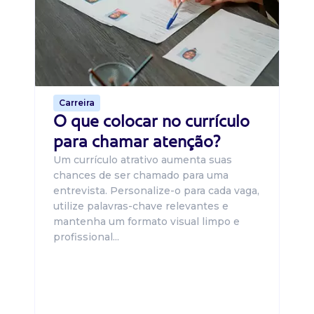
O 
um
ca
o 
de 
Carreira
O que colocar no currículo
para chamar atenção?
Um currículo atrativo aumenta suas
chances de ser chamado para uma
entrevista. Personalize-o para cada vaga,
utilize palavras-chave relevantes e
mantenha um formato visual limpo e
profissional...