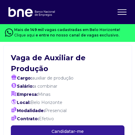
Mais de
149 mil
vagas cadastradas em Belo Horizonte!
Clique aqui
e entre no nosso canal de vagas exclusivo.
Vaga de Auxiliar de
Produção
Cargo:
auxiliar de produção
Salário:
a combinar
Empresa:
Minas
Local:
Belo Horizonte
Modalidade:
Presencial
Contrato:
Efetivo
Candidatar-me