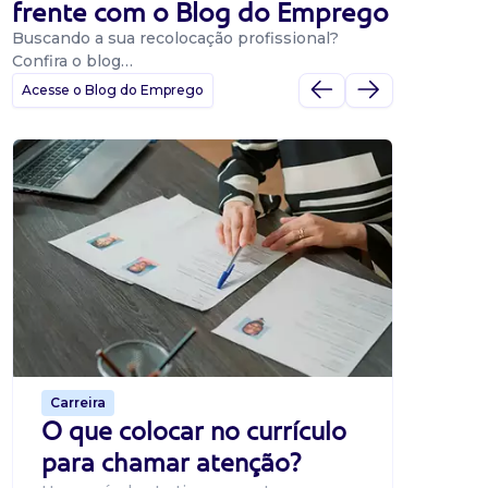
frente com o Blog do Emprego
Buscando a sua recolocação profissional?
Confira o blog…
Acesse o Blog do Emprego
Dicas
Dicas
BNE p
O Banco
uma pla
candidat
o proce
de 500 m
Carreira
O que colocar no currículo
para chamar atenção?