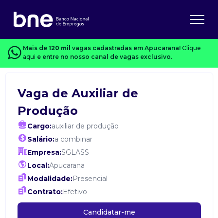
Mais de
120 mil
vagas cadastradas em Apucarana!
Clique
aqui
e entre no nosso canal de vagas exclusivo.
Vaga de Auxiliar de
Produção
Cargo:
auxiliar de produção
Salário:
a combinar
Empresa:
SGLASS
Local:
Apucarana
Modalidade:
Presencial
Contrato:
Efetivo
Candidatar-me