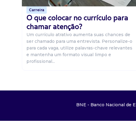
Carreira
O que colocar no currículo para
chamar atenção?
Um currículo atrativo aumenta suas chances de
ser chamado para uma entrevista. Personalize-o
para cada vaga, utilize palavras-chave relevantes
e mantenha um formato visual limpo e
profissional...
BNE - Banco Nacional de E