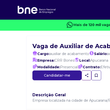
Mais de
120 mil
vaga
Vaga de Auxiliar de Ac
Cargo:
auxiliar de acabamento
Salário:
a
Empresa:
CRR Bones
Local:
Apucarana
Modalidade:
Presencial
Contrato:
Efeti
Candidatar-me
Descrição Geral
Empresa localizada na cidade de Apucarana/P