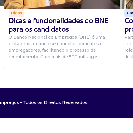
Car
Dicas
Co
Dicas e funcionalidades do BNE
pr
para os candidatos
Par
O Banco Nacional de Empregos (BNE) é uma
curr
plataforma online que conecta candidatos e
rel
empregadores, facilitando o processo de
dest
recrutamento. Com mais de 500 mil vagas...
mpregos - Todos os Direitos Reservados