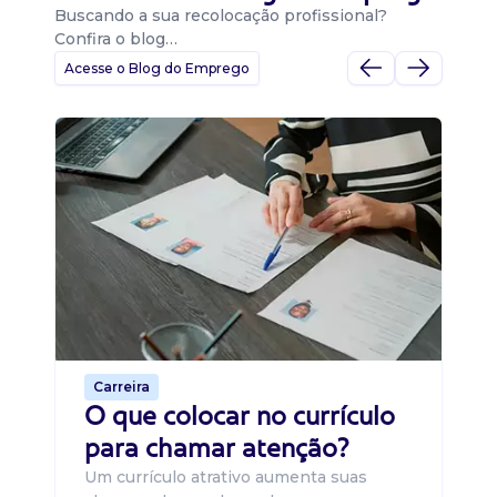
Buscando a sua recolocação profissional?
Confira o blog…
Acesse o Blog do Emprego
D
Di
B
O 
um
ca
o 
de 
Carreira
O que colocar no currículo
para chamar atenção?
Um currículo atrativo aumenta suas