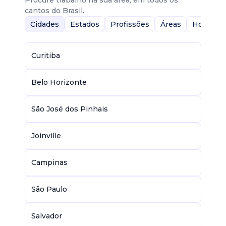
Procure trabalho na sua área, em todos os
cantos do Brasil.
Cidades
Estados
Profissões
Áreas
Home-Of
Curitiba
Belo Horizonte
São José dos Pinhais
Joinville
Campinas
São Paulo
Salvador