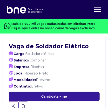
Mais de
400 mil
vagas cadastradas em Ribeirao Preto!
Clique aqui
e entre no nosso canal de vagas exclusivo.
Vaga de Soldador Elétrico
Cargo:
Soldador elétrico
Salário:
a combinar
Empresa:
Ribeirania
Local:
Ribeirao Preto
Modalidade:
Presencial
Contrato:
Efetivo
Candidatar-me