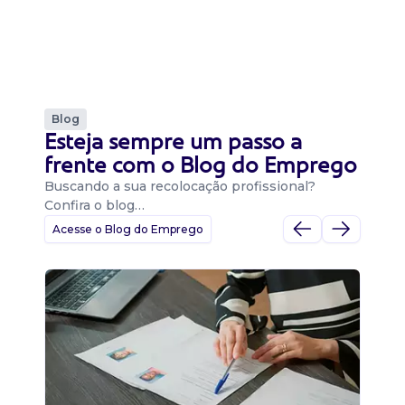
Blog
Esteja sempre um passo a
frente com o Blog do Emprego
Buscando a sua recolocação profissional?
Confira o blog…
Acesse o Blog do Emprego
D
Di
B
O 
um
ca