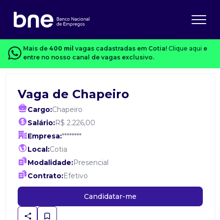
Mais de
400 mil
vagas cadastradas em Cotia!
Clique aqui
e
entre no nosso canal de vagas exclusivo.
Vaga de Chapeiro
Cargo:
Chapeiro
Salário:
R$ 2.226,00
Empresa:
********
Local:
Cotia
Modalidade:
Presencial
Contrato:
Efetivo
Candidatar-me