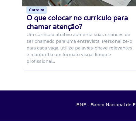
Carreira
O que colocar no currículo para
chamar atenção?
Um currículo atrativo aumenta suas chances de
ser chamado para uma entrevista. Personalize-o
para cada vaga, utilize palavras-chave relevantes
e mantenha um formato visual limpo e
profissional...
BNE - Banco Nacional de E