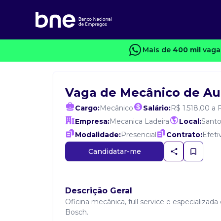
Mais de
400 mil
vaga
Vaga de Mecânico de Au
Cargo:
Mecânico
Salário:
R$ 1.518,00 a
Empresa:
Mecanica Ladeira
Local:
Santo
Modalidade:
Presencial
Contrato:
Efeti
Candidatar-me
Descrição Geral
Oficina mecânica, full service e especializa
Bosch.