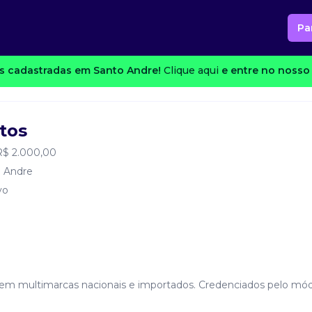
Pa
s cadastradas em Santo Andre!
Clique aqui
e entre no nosso 
tos
 R$ 2.000,00
 Andre
vo
da em multimarcas nacionais e importados. Credenciados pelo mó