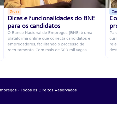
Car
Dicas
Co
Dicas e funcionalidades do BNE
pr
para os candidatos
Par
O Banco Nacional de Empregos (BNE) é uma
curr
plataforma online que conecta candidatos e
rel
empregadores, facilitando o processo de
dest
recrutamento. Com mais de 500 mil vagas...
mpregos - Todos os Direitos Reservados