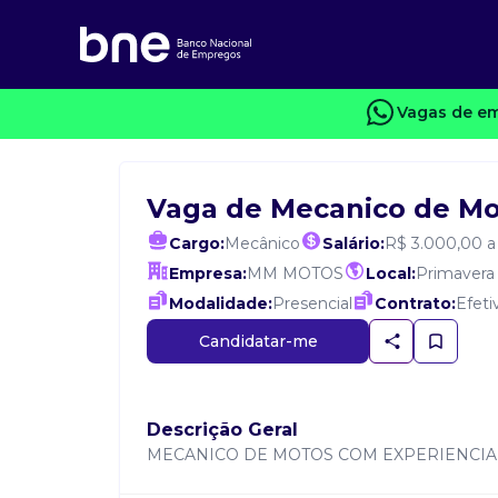
Vagas de em
Vaga de Mecanico de Mo
Cargo:
Mecânico
Salário:
R$ 3.000,00 a
Empresa:
MM MOTOS
Local:
Primavera
Modalidade:
Presencial
Contrato:
Efeti
Candidatar-me
Descrição Geral
MECANICO DE MOTOS COM EXPERIENCIA