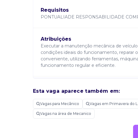
Requisitos
PONTUALIADE RESPONSABILIDADE COM
Atribuições
Executar a manutenção mecânica de veículo
condições ideais do funcionamento, reparar ou
conveniente, utilizando ferramentas, máquin
funcionamento regular e eficiente.
Candidatar-me
Esta vaga aparece também em:
Vagas para Mecânico
Vagas em Primavera do 
Vagas na área de Mecanico