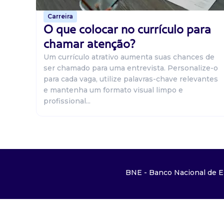
Carreira
O que colocar no currículo para
chamar atenção?
Um currículo atrativo aumenta suas chances de
ser chamado para uma entrevista. Personalize-o
para cada vaga, utilize palavras-chave relevantes
e mantenha um formato visual limpo e
profissional...
BNE - Banco Nacional de E