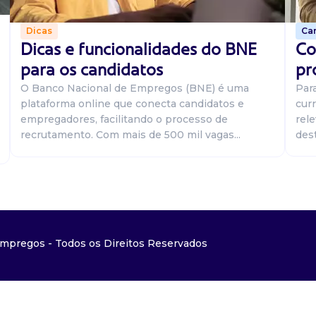
Car
Dicas
Co
Dicas e funcionalidades do BNE
pr
para os candidatos
Par
O Banco Nacional de Empregos (BNE) é uma
curr
plataforma online que conecta candidatos e
rel
empregadores, facilitando o processo de
dest
recrutamento. Com mais de 500 mil vagas...
mpregos - Todos os Direitos Reservados