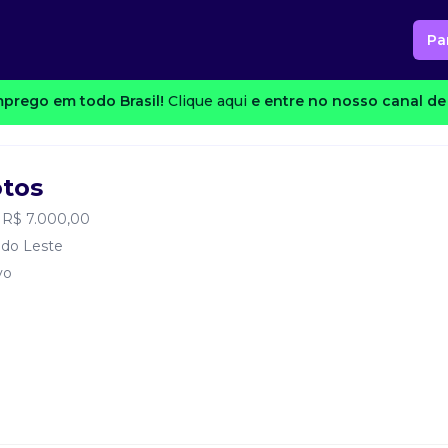
Pa
prego em todo Brasil!
Clique aqui
e entre no nosso canal de 
tos
 R$ 7.000,00
 do Leste
vo