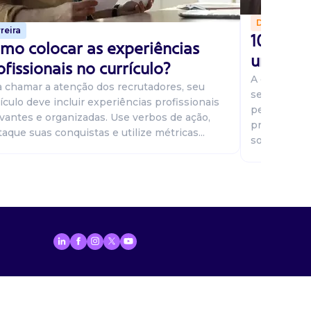
Dicas
reira
10 perg
mo colocar as experiências
uma ent
ofissionais no currículo?
A entrevist
a chamar a atenção dos recrutadores, seu
seu potenci
ículo deve incluir experiências profissionais
pesquisando
evantes e organizadas. Use verbos de ação,
pratique re
aque suas conquistas e utilize métricas...
sobre...