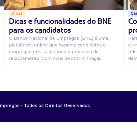
Car
Dicas
Co
Dicas e funcionalidades do BNE
pr
para os candidatos
Par
O Banco Nacional de Empregos (BNE) é uma
curr
plataforma online que conecta candidatos e
rel
empregadores, facilitando o processo de
dest
recrutamento. Com mais de 500 mil vagas...
mpregos - Todos os Direitos Reservados