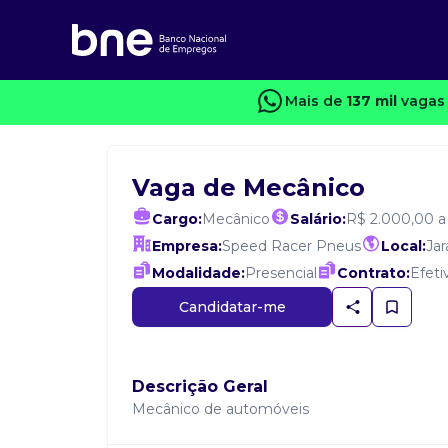
Mais de
137 mil
vagas 
Vaga de Mecânico
Cargo:
Mecânico
Salário:
R$ 2.000,00 a
Empresa:
Speed Racer Pneus
Local:
Jar
Modalidade:
Presencial
Contrato:
Efeti
Candidatar-me
Descrição Geral
Mecânico de automóveis