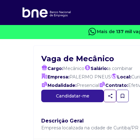
Mais de
137 mil
vag
Vaga de Mecânico
Cargo:
Mecânico
Salário:
a combinar
Empresa:
PALERMO PNEUS
Local:
Curi
Modalidade:
Presencial
Contrato:
Efeti
Candidatar-me
Descrição Geral
Empresa localizada na cidade de Curitiba/PR