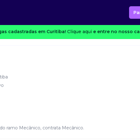
Pa
as cadastradas em Curitiba!
Clique aqui
e entre no nosso can
tiba
vo
 do ramo Mecânico, contrata Mecânico.