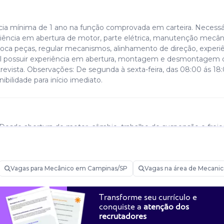
ia mínima de 1 ano na função comprovada em carteira. Necessá
eriência em abertura de motor, parte elétrica, manutenção mecân
troca peças, regular mecanismos, alinhamento de direção, experi
ável possuir experiência em abertura, montagem e desmontagem 
trevista. Observações: De segunda à sexta-feira, das 08:00 ás 18
bilidade para início imediato.
Desde abertura de motor, câmbio, trabalho de suspensão e freios
ca.
Vagas para Mecânico em Campinas/SP
Vagas na área de Mecani
Transforme seu currículo e
conquiste a
atenção dos
recrutadores