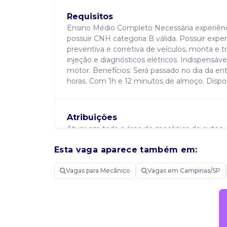
Requisitos
Ensino Médio Completo Necessária experiênc
possuir CNH categoria B válida. Possuir exp
preventiva e corretiva de veículos, monta e 
injeção e diagnósticos elétricos. Indispens
motor. Benefícios: Será passado no dia da en
horas. Com 1h e 12 minutos de almoço. Disponi
Atribuições
Atuar em toda a área de mecânica de autos. 
pequenos reparos de mecânica e parte elétri
Esta vaga aparece também em:
Vagas para Mecânico
Vagas em Campinas/SP
Candidatar-me