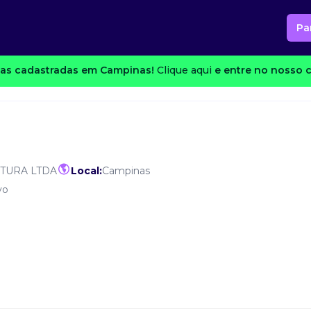
Pa
as cadastradas em Campinas!
Clique aqui
e entre no nosso c
NTURA LTDA
Local:
Campinas
vo