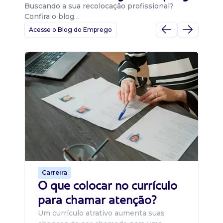
Buscando a sua recolocação profissional?
Confira o blog…
Acesse o Blog do Emprego
D
Di
B
O 
um
ca
o 
de 
Carreira
O que colocar no currículo
para chamar atenção?
Um currículo atrativo aumenta suas