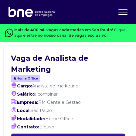
Mais de
400 mil
vagas cadastradas em Sao Paulo!
Clique
aqui
e entre no nosso canal de vagas exclusivo.
Vaga de Analista de
Marketing
Home Office
Cargo:
Analista de marketing
Salário:
a combinar
Empresa:
RM Gente e Gestao
Local:
Sao Paulo
Modalidade:
Home Office
Contrato:
Efetivo