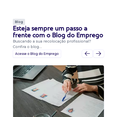
Blog
Esteja sempre um passo a
frente com o Blog do Emprego
Buscando a sua recolocação profissional?
Confira o blog…
Acesse o Blog do Emprego
D
Di
B
O 
um
ca
o 
de 