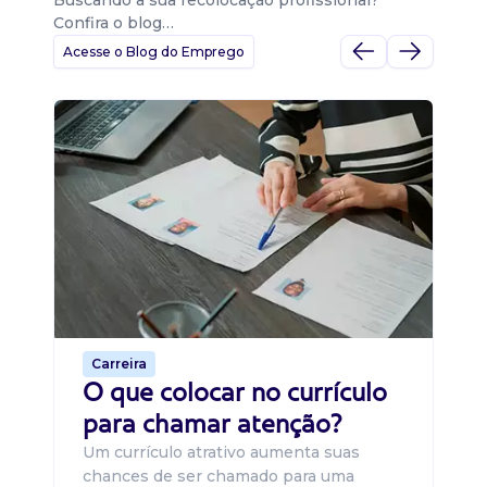
Buscando a sua recolocação profissional?
Confira o blog…
Acesse o Blog do Emprego
D
Di
B
O 
um
ca
o 
de 
Carreira
O que colocar no currículo
para chamar atenção?
Um currículo atrativo aumenta suas
chances de ser chamado para uma