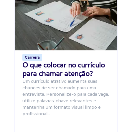
Di
B
O 
um
ca
o 
de 
Carreira
O que colocar no currículo
para chamar atenção?
Um currículo atrativo aumenta suas
chances de ser chamado para uma
entrevista. Personalize-o para cada vaga,
utilize palavras-chave relevantes e
mantenha um formato visual limpo e
profissional...