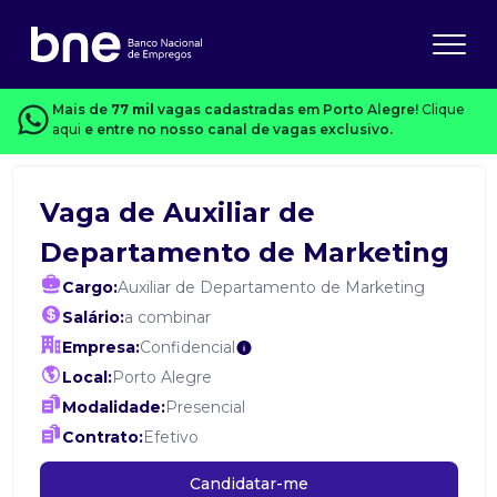
Mais de
77 mil
vagas cadastradas em Porto Alegre!
Clique
aqui
e entre no nosso canal de vagas exclusivo.
Vaga de Auxiliar de
Departamento de Marketing
Cargo:
Auxiliar de Departamento de Marketing
Salário:
a combinar
Empresa:
Confidencial
Local:
Porto Alegre
Modalidade:
Presencial
Contrato:
Efetivo
Candidatar-me