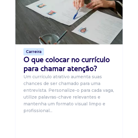
B
O 
um
ca
o 
de 
Carreira
O que colocar no currículo
para chamar atenção?
Um currículo atrativo aumenta suas
chances de ser chamado para uma
entrevista. Personalize-o para cada vaga,
utilize palavras-chave relevantes e
mantenha um formato visual limpo e
profissional...