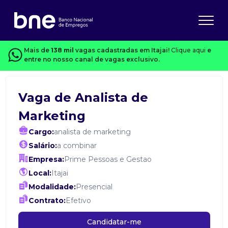
Mais de
138 mil
vagas cadastradas em Itajai!
Clique aqui
e
entre no nosso canal de vagas exclusivo.
Vaga de Analista de
Marketing
Cargo:
analista de marketing
Salário:
a combinar
Empresa:
Prime Pessoas e Gestao
Local:
Itajai
Modalidade:
Presencial
Contrato:
Efetivo
Candidatar-me