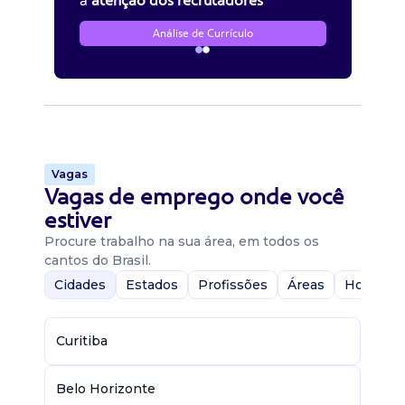
a
atenção dos recrutadores
Análise de Currículo
Vagas
Vagas de emprego onde você
estiver
Procure trabalho na sua área, em todos os
cantos do Brasil.
Cidades
Estados
Profissões
Áreas
Home-Of
Curitiba
Belo Horizonte