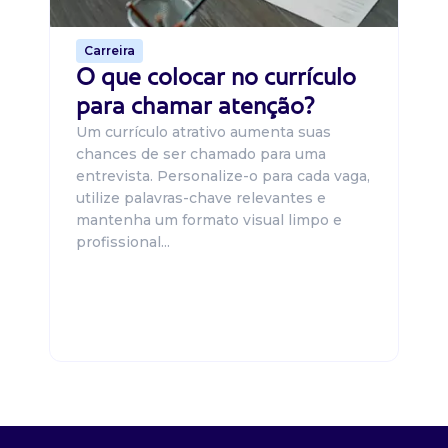
de 
Carreira
O que colocar no currículo
para chamar atenção?
Um currículo atrativo aumenta suas
chances de ser chamado para uma
entrevista. Personalize-o para cada vaga,
utilize palavras-chave relevantes e
mantenha um formato visual limpo e
profissional...