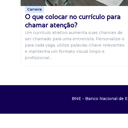
Carreira
O que colocar no currículo para
chamar atenção?
Um currículo atrativo aumenta suas chances de
ser chamado para uma entrevista. Personalize-o
para cada vaga, utilize palavras-chave relevantes
e mantenha um formato visual limpo e
profissional...
BNE - Banco Nacional de E