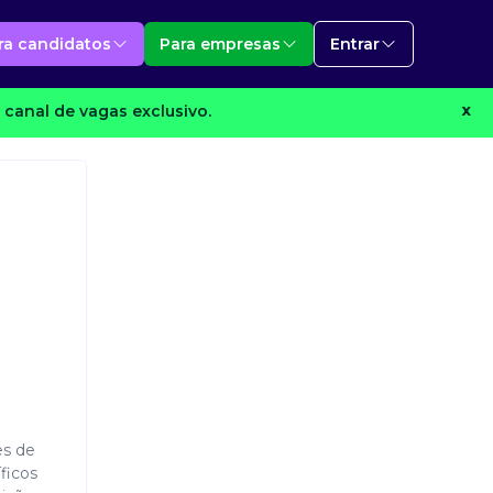
ra candidatos
Para empresas
Entrar
canal de vagas exclusivo.
X
es de
ficos