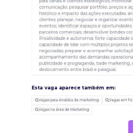
para canais e clientes estratégicos; monitor
comunicação; pesquisar portfólio, preços e a
histórico e impacto das ações executadas; an
clientes; planejar, negociar e organizar ev
eventos; identificar espaços e oportunidades
parceiros comerciais; desenvolver brindes co
Proatividade e autonomia; forte capacidade 
capacidade de lidar com múltiplos projetos s
negociadas; preparar e acompanhar solicitaçõe
acompanhamento das demandas operacionais d
publicidade e prograganda, trade marketing, an
deslocamento entre brasil e paraguai;
Esta vaga aparece também em:
Requisitos
Experiência prévia em trade marketing, marke
Vagas para Analista de marketing
Vagas em Fo
internacionais; desenvolver cronograma de v
Vagas na área de Marketing
executar ações de trade marketing voltadas a
ação específicos para canais e clientes estr
de exposição e comunicação; pesquisar portf
desmontagem e logística de eventos; identif