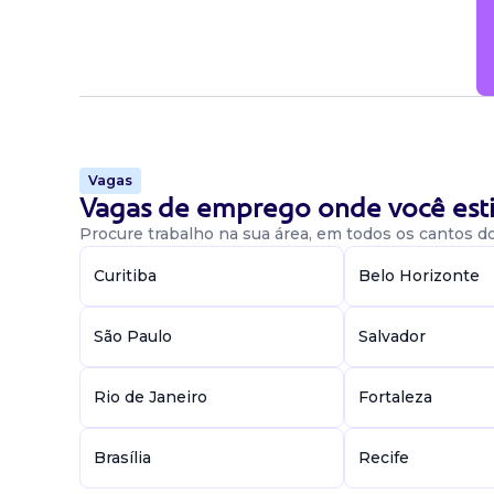
autonomia; monitorar acordos comerciais, pra
aprovação junto à gerência e diretoria; perfil
com gestão de fornecedores; vivência com g
de eventos e ativações de marca.
Candidatar-me
Vagas
Vagas de emprego onde você esti
Procure trabalho na sua área, em todos os cantos do 
Curitiba
Belo Horizonte
São Paulo
Salvador
Rio de Janeiro
Fortaleza
Brasília
Recife