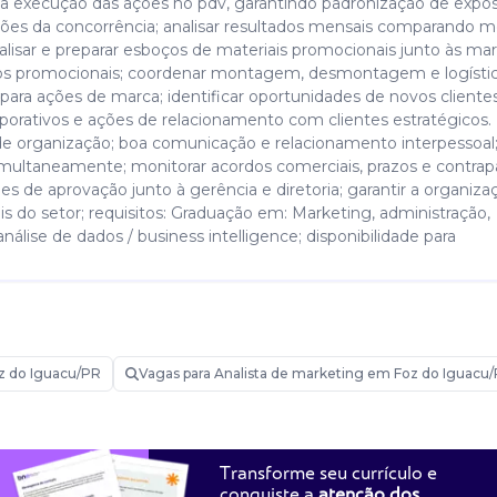
ar a execução das ações no pdv, garantindo padronização de expo
ções da concorrência; analisar resultados mensais comparando m
alisar e preparar esboços de materiais promocionais junto às ma
entos promocionais; coordenar montagem, desmontagem e logísti
 para ações de marca; identificar oportunidades de novos cliente
rporativos e ações de relacionamento com clientes estratégicos.
de organização; boa comunicação e relacionamento interpessoal
imultaneamente; monitorar acordos comerciais, prazos e contrap
s de aprovação junto à gerência e diretoria; garantir a organiza
o setor; requisitos: Graduação em: Marketing, administração,
álise de dados / business intelligence; disponibilidade para
ting ou área comercial; experiência com projetos binacionais ou
z do Iguacu/PR
Vagas para Analista de marketing em Foz do Iguacu
isitas e acompanhamento das lojas e pontos de venda; planejar e
o aumento de sell-out e visibilidade das marcas; desenvolver pl
atégicos; monitorar a execução das ações no pdv, garantindo padr
ólio, preços e ações da concorrência; coordenar montagem,
Transforme seu currículo e
icar espaços e oportunidades para ações de marca; proatividade
conquiste a
atenção dos