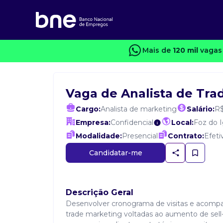
Mais de
120 mil
vagas 
Vaga de Analista de Tra
Cargo:
Analista de marketing
Salário:
R$
Empresa:
Confidencial
Local:
Foz do 
Modalidade:
Presencial
Contrato:
Efeti
Candidatar-me
Descrição Geral
Desenvolver cronograma de visitas e acompa
trade marketing voltadas ao aumento de sell-