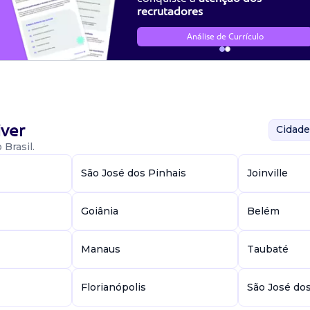
zos e contrapartidas negociadas; preparar e acompanhar solicit
recrutadores
 analítico e estratégico; espanhol intermediário ou avançado; expe
estão de ações em ponto de venda (pdv); experiência com orga
Análise de Currículo
ver
Cidade
Brasil.
São José dos Pinhais
Joinville
Goiânia
Belém
Manaus
Taubaté
Florianópolis
São José do