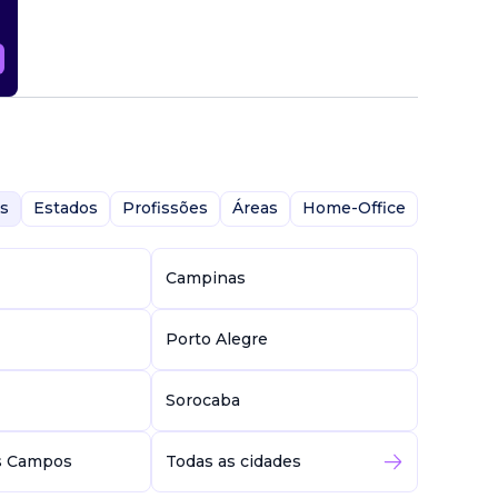
ações de
riência
nização
s
Estados
Profissões
Áreas
Home-Office
Campinas
Porto Alegre
Sorocaba
s Campos
Todas as cidades