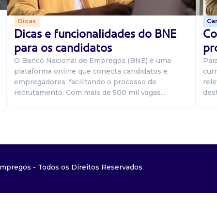
Car
Dicas
Co
Dicas e funcionalidades do BNE
pr
para os candidatos
Par
O Banco Nacional de Empregos (BNE) é uma
curr
plataforma online que conecta candidatos e
rel
empregadores, facilitando o processo de
dest
recrutamento. Com mais de 500 mil vagas...
mpregos - Todos os Direitos Reservados