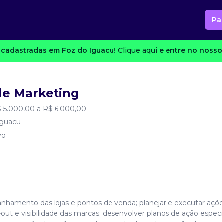
Pa
cadastradas em Foz do Iguacu!
Clique aqui
e entre no nosso 
de Marketing
 5.000,00 a R$ 6.000,00
Iguacu
vo
nhamento das lojas e pontos de venda; planejar e executar açõ
out e visibilidade das marcas; desenvolver planos de ação especí