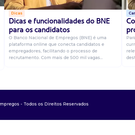
Car
Dicas
Co
Dicas e funcionalidades do BNE
pr
para os candidatos
Par
O Banco Nacional de Empregos (BNE) é uma
curr
plataforma online que conecta candidatos e
rel
empregadores, facilitando o processo de
dest
recrutamento. Com mais de 500 mil vagas...
mpregos - Todos os Direitos Reservados