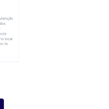
nutenção
údos
e
ects
no local
om 1h