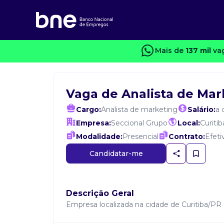
Mais de
137 mil
vag
Vaga de Analista de Mar
Cargo:
Analista de marketing
Salário:
a 
Empresa:
Seccional Grupo
Local:
Curitib
Modalidade:
Presencial
Contrato:
Efeti
Candidatar-me
Descrição Geral
Empresa localizada na cidade de Curitiba/PR 