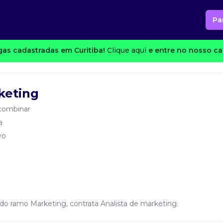
Pa
as cadastradas em Curitiba!
Clique aqui
e entre no nosso can
keting
combinar
a
vo
do ramo Marketing, contrata Analista de marketing.