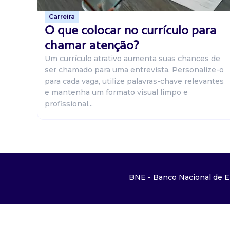
Carreira
O que colocar no currículo para
chamar atenção?
Um currículo atrativo aumenta suas chances de
ser chamado para uma entrevista. Personalize-o
para cada vaga, utilize palavras-chave relevantes
e mantenha um formato visual limpo e
profissional...
BNE - Banco Nacional de E