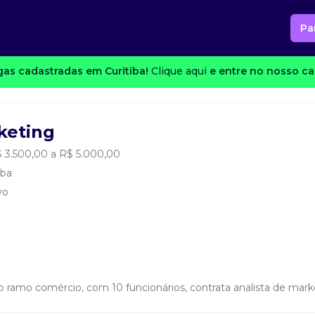
Pa
as cadastradas em Curitiba!
Clique aqui
e entre no nosso can
keting
 3.500,00 a R$ 5.000,00
iba
vo
do ramo comércio, com 10 funcionários, contrata analista de mark