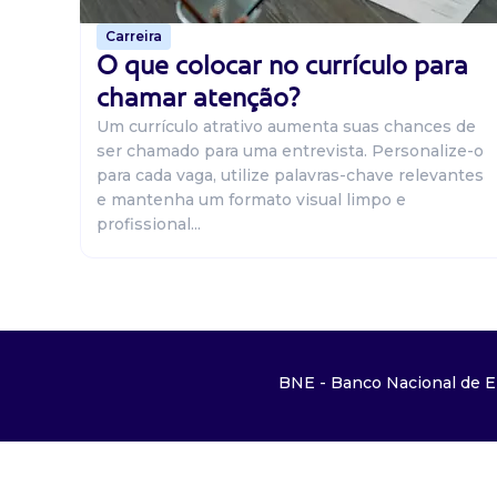
Carreira
O que colocar no currículo para
chamar atenção?
Um currículo atrativo aumenta suas chances de
ser chamado para uma entrevista. Personalize-o
para cada vaga, utilize palavras-chave relevantes
e mantenha um formato visual limpo e
profissional...
BNE - Banco Nacional de E