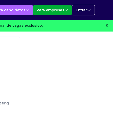
ra candidatos
Para empresas
Entrar
al de vagas exclusivo.
X
eting