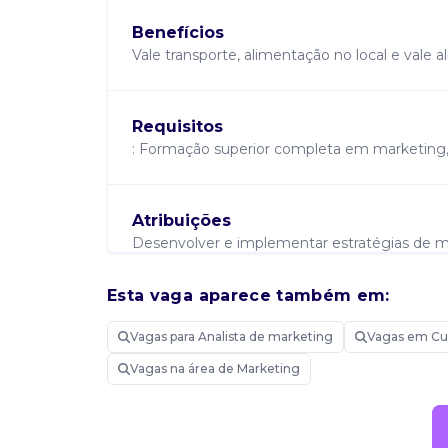
Benefícios
Vale transporte, alimentação no local e vale
Requisitos
: Formação superior completa em marketing, p
Atribuições
Desenvolver e implementar estratégias de ma
online e offline, eventos e ações de comunic
orçamentos e métricas de desempenho para av
Esta vaga aparece também em:
pesquisas de mercado e análises de concorrê
emergentes e insights do consumidor que pos
Vagas para Analista de marketing
Vagas em Cur
atividades de marketing digital, incluindo 
linkedin ads, para maximizar o roi e a geraçã
Vagas na área de Marketing
marketing, incluindo anúncios, posts em redes 
avançadas de copywriting. Uso do pacote adobe
materiais visuais de qualidade. Estabelecer