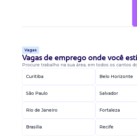
publicidade e parceiros de mídia para garant
Disponibilidade
Tarde, Manhã.
Vagas
Candidatar-me
Vagas de emprego onde você esti
Procure trabalho na sua área, em todos os cantos do 
Curitiba
Belo Horizonte
São Paulo
Salvador
Rio de Janeiro
Fortaleza
Brasília
Recife