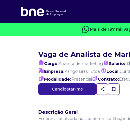
Mais de
137 mil
vag
Vaga de Analista de Mar
Cargo:
Analista de marketing
Salário:
R$
Empresa:
Kango Brasil Ltda.
Local:
Curit
Modalidade:
Presencial
Contrato:
Efeti
Candidatar-me
Descrição Geral
Empresa localizada na cidade de curitiba/pr 