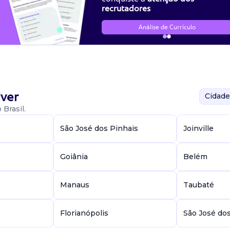
ir a execução eficaz das campanhas e projetos de marketing.
recrutadores
Análise de Currículo
ver
Cidade
Brasil.
São José dos Pinhais
Joinville
Goiânia
Belém
Manaus
Taubaté
Florianópolis
São José do