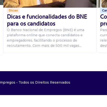
Car
Dicas
Co
Dicas e funcionalidades do BNE
pr
para os candidatos
Par
O Banco Nacional de Empregos (BNE) é uma
curr
plataforma online que conecta candidatos e
rel
empregadores, facilitando o processo de
dest
recrutamento. Com mais de 500 mil vagas...
mpregos - Todos os Direitos Reservados