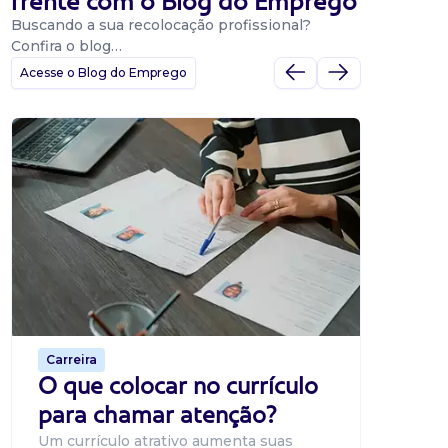
frente com o Blog do Emprego
Buscando a sua recolocação profissional?
Confira o blog…
Acesse o Blog do Emprego
Dicas
Dicas
BNE p
O Banco
uma pla
candidat
o proce
de 500 m
Carreira
O que colocar no currículo
para chamar atenção?
Um currículo atrativo aumenta suas