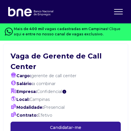
Mais de
400 mil
vagas cadastradas em Campinas!
Clique
aqui
e entre no nosso canal de vagas exclusivo.
Vaga de Gerente de Call
Center
Cargo:
gerente de call center
Salário:
a combinar
Empresa:
Confidencial
Local:
Campinas
Modalidade:
Presencial
Contrato:
Efetivo
Candidatar-me