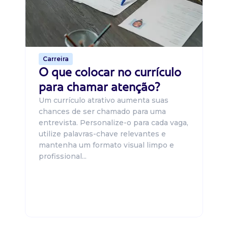
um
ca
o 
de 
Carreira
O que colocar no currículo
para chamar atenção?
Um currículo atrativo aumenta suas
chances de ser chamado para uma
entrevista. Personalize-o para cada vaga,
utilize palavras-chave relevantes e
mantenha um formato visual limpo e
profissional...