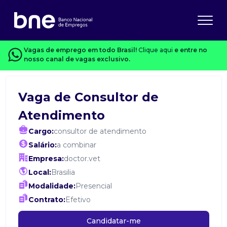
Vagas de emprego em todo Brasil!
Clique aqui
e entre no
nosso canal de vagas exclusivo.
Vaga de Consultor de
Atendimento
Cargo:
consultor de atendimento
Salário:
a combinar
Empresa:
doctor.vet
Local:
Brasilia
Modalidade:
Presencial
Contrato:
Efetivo
Candidatar-me