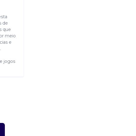
esta
s de
es que
por meio
cias e
.
e jogos