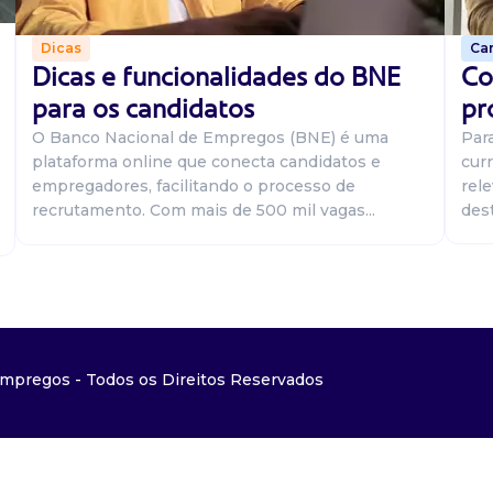
Car
Dicas
Co
Dicas e funcionalidades do BNE
pr
para os candidatos
Par
O Banco Nacional de Empregos (BNE) é uma
curr
plataforma online que conecta candidatos e
rel
empregadores, facilitando o processo de
dest
recrutamento. Com mais de 500 mil vagas...
mpregos - Todos os Direitos Reservados