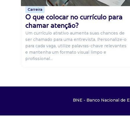
Carreira
O que colocar no currículo para
chamar atenção?
Um currículo atrativo aumenta suas chances de
ser chamado para uma entrevista. Personalize-o
para cada vaga, utilize palavras-chave relevantes
e mantenha um formato visual limpo e
profissional...
BNE - Banco Nacional de E