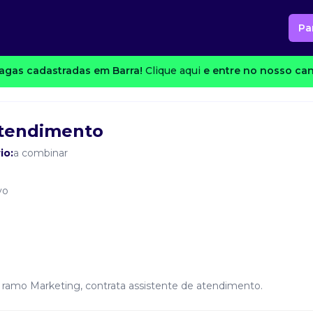
Pa
agas cadastradas em Barra!
Clique aqui
e entre no nosso can
Atendimento
io:
a combinar
vo
 ramo Marketing, contrata assistente de atendimento.