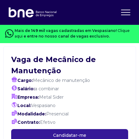
Mais de
149 mil
vagas cadastradas em Vespasiano!
Clique
aqui
e entre no nosso canal de vagas exclusivo.
Vaga de Mecânico de
Manutenção
Cargo:
Mecânico de manutenção
Salário:
a combinar
Empresa:
Metal Sider
Local:
Vespasiano
Modalidade:
Presencial
Contrato:
Efetivo
Candidatar-me