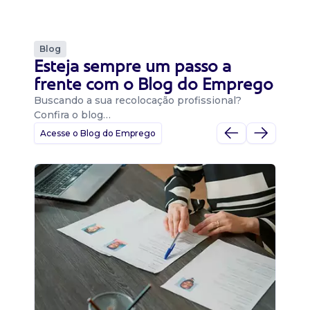
Blog
Esteja sempre um passo a
frente com o Blog do Emprego
Buscando a sua recolocação profissional?
Confira o blog…
Acesse o Blog do Emprego
D
Di
B
O 
um
ca
o 
de 