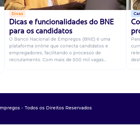
Car
Dicas
Co
Dicas e funcionalidades do BNE
pr
para os candidatos
Par
O Banco Nacional de Empregos (BNE) é uma
curr
plataforma online que conecta candidatos e
rel
empregadores, facilitando o processo de
dest
recrutamento. Com mais de 500 mil vagas...
mpregos - Todos os Direitos Reservados