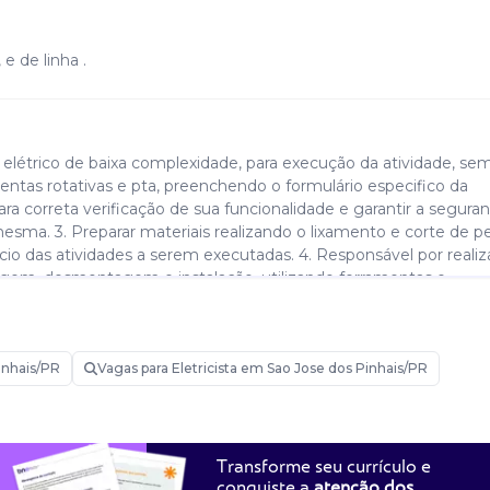
 de linha .
o elétrico de baixa complexidade, para execução da atividade, se
amentas rotativas e pta, preenchendo o formulário especifico da
ra correta verificação de sua funcionalidade e garantir a segura
mesma. 3. Preparar materiais realizando o lixamento e corte de p
cio das atividades a serem executadas. 4. Responsável por realiz
gem, desmontagem e instalação, utilizando ferramentas e
onforme demanda direcionada pelo encarregado. 5. Efetuar a pa
 destinada a esse fim, para o ligamento dos equipamentos, após
izar demais tarefas que venham a ser solicitadas.
inhais/PR
Vagas para Eletricista em Sao Jose dos Pinhais/PR
Transforme seu currículo e
conquiste a
atenção dos