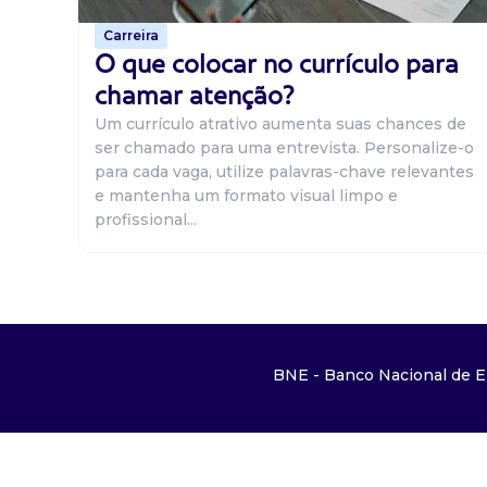
Carreira
O que colocar no currículo para
chamar atenção?
Um currículo atrativo aumenta suas chances de
ser chamado para uma entrevista. Personalize-o
para cada vaga, utilize palavras-chave relevantes
e mantenha um formato visual limpo e
profissional...
BNE - Banco Nacional de E