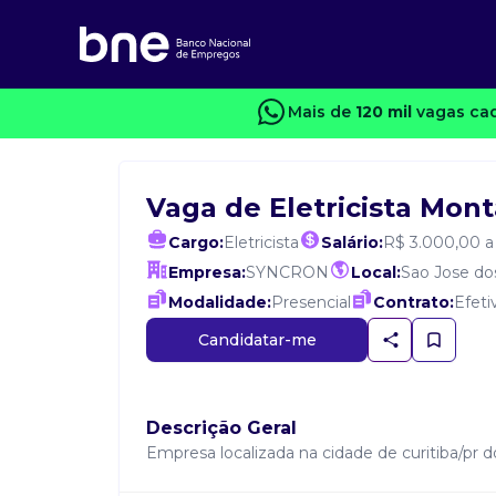
Mais de
120 mil
vagas cad
Vaga de Eletricista Mon
Cargo:
Eletricista
Salário:
R$ 3.000,00 a
Empresa:
SYNCRON
Local:
Sao Jose do
Modalidade:
Presencial
Contrato:
Efeti
Candidatar-me
Descrição Geral
Empresa localizada na cidade de curitiba/pr 