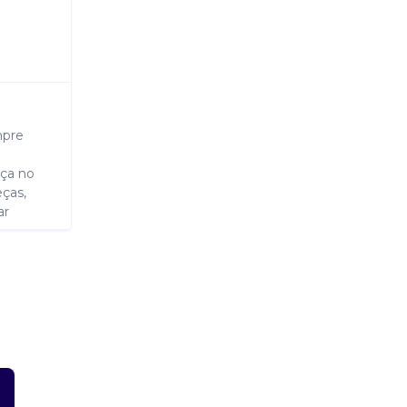
mpre
nça no
eças,
ar
ssagem
 a