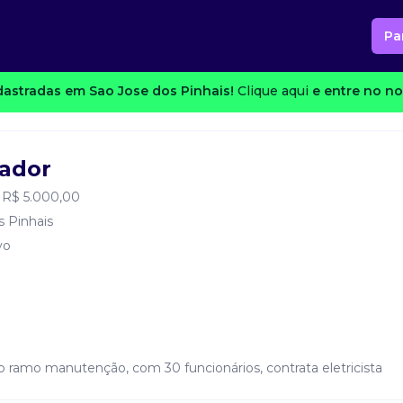
Pa
astradas em Sao Jose dos Pinhais!
Clique aqui
e entre no no
tador
 R$ 5.000,00
s Pinhais
vo
do ramo manutenção, com 30 funcionários, contrata eletricista