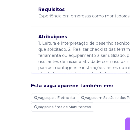
Requisitos
Experiência em empresas como montadoras, e
Atribuições
1. Leitura e interpretação de desenho técnic
que solicitado. 2. Realizar checklist das ferr
ferramenta ou equipamento a ser utilizado, pa
uso, antes de iniciar a atividade com uso da 
para as montagens e instalações, antes do iní
atividades de média complexidade de monta
equipamentos necessárias para atividade, c
Esta vaga aparece também em:
de cabeamento elétrico, através da estrutura
finalização da montagem da estrutura. 6. Real
Vagas para Eletricista
Vagas em Sao Jose dos P
Vagas na área de Manutencao
Candidatar-me