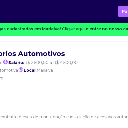
Pa
as cadastradas em Marialva!
Clique aqui
e entre no nosso ca
orios Automotivos
ão
Salário:
R$ 2.500,00 a R$ 4.500,00
utomotiva
Local:
Marialva
vo
, contrata técnico de manutenção e instalação de acesorios auto