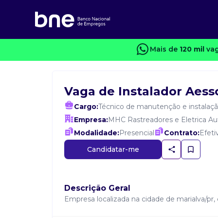
Mais de
120 mil
vag
Vaga de Instalador Aess
Cargo:
Técnico de manutenção e instalaç
Empresa:
MHC Rastreadores e Eletrica A
Modalidade:
Presencial
Contrato:
Efeti
Candidatar-me
Descrição Geral
Empresa localizada na cidade de marialva/pr