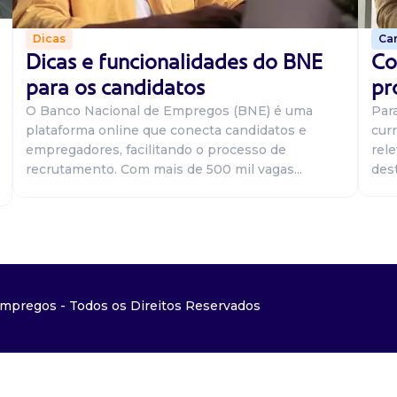
Car
Dicas
Co
Dicas e funcionalidades do BNE
pr
para os candidatos
Par
O Banco Nacional de Empregos (BNE) é uma
curr
plataforma online que conecta candidatos e
rel
empregadores, facilitando o processo de
dest
recrutamento. Com mais de 500 mil vagas...
mpregos - Todos os Direitos Reservados