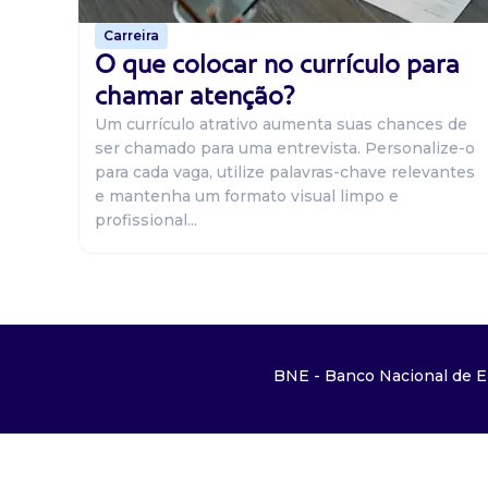
Carreira
O que colocar no currículo para
chamar atenção?
Um currículo atrativo aumenta suas chances de
ser chamado para uma entrevista. Personalize-o
para cada vaga, utilize palavras-chave relevantes
e mantenha um formato visual limpo e
profissional...
BNE - Banco Nacional de E