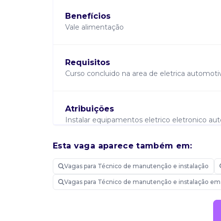
Benefícios
Vale alimentação
Requisitos
Curso concluido na area de eletrica automoti
Atribuições
Instalar equipamentos eletrico eletronico auto
limpar o local de trabalho, uso de ferramenta
Esta vaga aparece também em:
Disponibilidade
Vagas para Técnico de manutenção e instalação
Manhã, Tarde, Viagem.
Vagas para Técnico de manutenção e instalação em
Candidatar-me