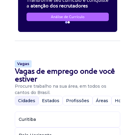
Transforme seu currículo e conquiste
a
atenção dos recrutadores
Análise de Currículo
Vagas
Vagas de emprego onde você
estiver
Procure trabalho na sua área, em todos os
cantos do Brasil.
Cidades
Estados
Profissões
Áreas
Home-Of
Curitiba