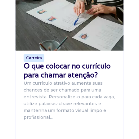
B
O 
um
ca
o 
de 
Carreira
O que colocar no currículo
para chamar atenção?
Um currículo atrativo aumenta suas
chances de ser chamado para uma
entrevista. Personalize-o para cada vaga,
utilize palavras-chave relevantes e
mantenha um formato visual limpo e
profissional...