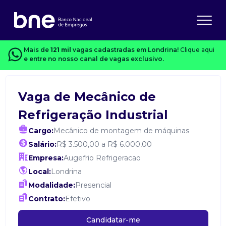
Mais de
121 mil
vagas cadastradas em Londrina!
Clique aqui
e entre no nosso canal de vagas exclusivo.
Vaga de Mecânico de
Refrigeração Industrial
Cargo:
Mecânico de montagem de máquinas
Salário:
R$ 3.500,00 a R$ 6.000,00
Empresa:
Augefrio Refrigeracao
Local:
Londrina
Modalidade:
Presencial
Contrato:
Efetivo
Candidatar-me