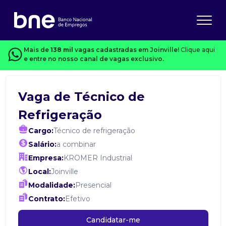
Mais de
138 mil
vagas cadastradas em Joinville!
Clique aqui
e entre no nosso canal de vagas exclusivo.
Vaga de Técnico de
Refrigeração
Cargo:
Técnico de refrigeração
Salário:
a combinar
Empresa:
KROMER Industrial
Local:
Joinville
Modalidade:
Presencial
Contrato:
Efetivo
Candidatar-me