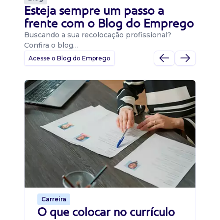
Esteja sempre um passo a
frente com o Blog do Emprego
Buscando a sua recolocação profissional?
Confira o blog…
Acesse o Blog do Emprego
D
Di
B
O 
um
ca
o 
de 
Carreira
O que colocar no currículo