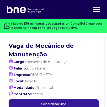
Mais de
138 mil
vagas cadastradas em Joinville!
Clique aqui
e entre no nosso canal de vagas exclusivo.
Vaga de Mecânico de
Manutenção
Cargo:
mecânico de manutenção
Salário:
a combinar
Empresa:
DIDURMETAL
Local:
Joinville
Modalidade:
Presencial
Contrato:
Efetivo
Candidatar-me