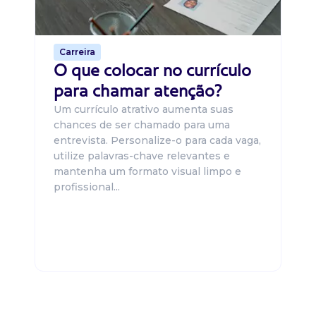
o 
de 
Carreira
O que colocar no currículo
para chamar atenção?
Um currículo atrativo aumenta suas
chances de ser chamado para uma
entrevista. Personalize-o para cada vaga,
utilize palavras-chave relevantes e
mantenha um formato visual limpo e
profissional...