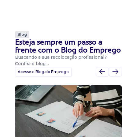
Blog
Esteja sempre um passo a
frente com o Blog do Emprego
Buscando a sua recolocação profissional?
Confira o blog…
Acesse o Blog do Emprego
D
Di
B
O 
um
ca