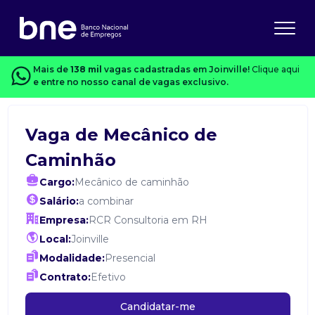
Mais de
138 mil
vagas cadastradas em Joinville!
Clique aqui
e entre no nosso canal de vagas exclusivo.
Vaga de Mecânico de
Caminhão
Cargo:
Mecânico de caminhão
Salário:
a combinar
Empresa:
RCR Consultoria em RH
Local:
Joinville
Modalidade:
Presencial
Contrato:
Efetivo
Candidatar-me