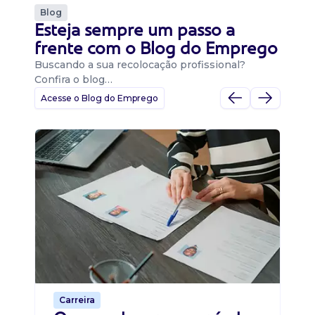
Blog
Esteja sempre um passo a
frente com o Blog do Emprego
Buscando a sua recolocação profissional?
Confira o blog…
Acesse o Blog do Emprego
D
Di
B
O 
um
ca
o 
de 
Carreira