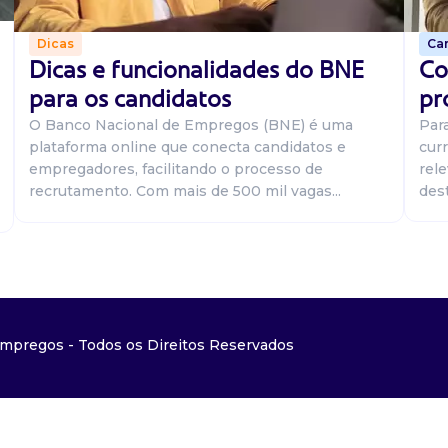
Car
Dicas
Co
Dicas e funcionalidades do BNE
pr
para os candidatos
Par
O Banco Nacional de Empregos (BNE) é uma
curr
plataforma online que conecta candidatos e
rel
empregadores, facilitando o processo de
dest
recrutamento. Com mais de 500 mil vagas...
mpregos - Todos os Direitos Reservados