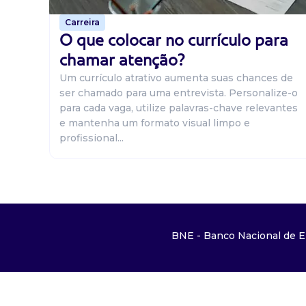
Carreira
O que colocar no currículo para
chamar atenção?
Um currículo atrativo aumenta suas chances de
ser chamado para uma entrevista. Personalize-o
para cada vaga, utilize palavras-chave relevantes
e mantenha um formato visual limpo e
profissional...
BNE - Banco Nacional de E