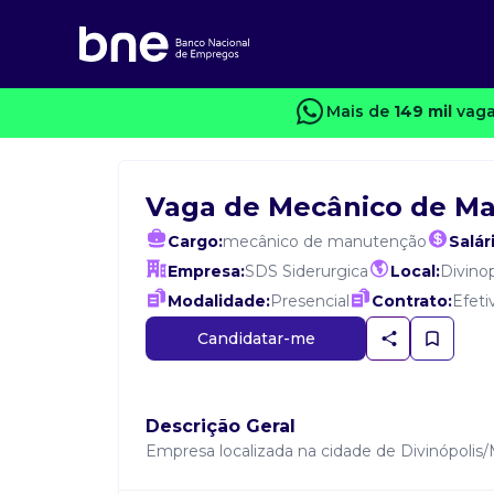
Mais de
149 mil
vaga
Vaga de Mecânico de M
Cargo:
mecânico de manutenção
Salár
Empresa:
SDS Siderurgica
Local:
Divinop
Modalidade:
Presencial
Contrato:
Efeti
Candidatar-me
Descrição Geral
Empresa localizada na cidade de Divinópol