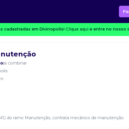
Pa
s cadastradas em Divinopolis!
Clique aqui
e entre no nosso c
anutenção
io:
a combinar
olis
vo
is/MG do ramo Manutenção, contrata mecânico de manutenção.