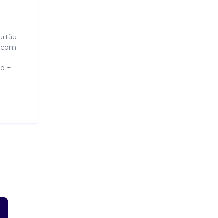
artão
a com
io +