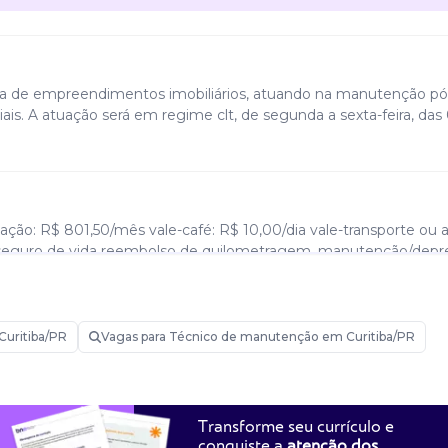
ora de empreendimentos imobiliários, atuando na manutenção pó
iais. A atuação será em regime clt, de segunda a sexta-feira, da
tação: R$ 801,50/mês vale-café: R$ 10,00/dia vale-transporte ou a
 seguro de vida reembolso de quilometragem, manutenção/depr
Curitiba/PR
Vagas para Técnico de manutenção em Curitiba/PR
ós-obra, em sistemas elétricos e hidráulicos. Essencial conheci
ssário possuir veículo próprio para deslocamento. (reembolso de
culo.) disponibilidade para viagens esporádicas de até 5 dias,
Transforme seu currículo e
conquiste a
atenção dos