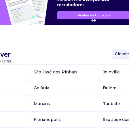
recrutadores
Análise de Currículo
pós-obra, avaliando e executando serviços (elétrica, hidráulica, 
atização) em edificações conforme normas de qualidade e segura
 de vistoria e garantir a satisfação do cliente e a valorização do
ver
Cidade
Brasil.
São José dos Pinhais
Joinville
Goiânia
Belém
Manaus
Taubaté
Florianópolis
São José do