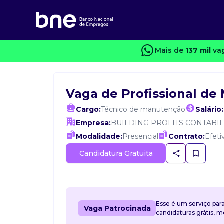
Mais de
137 mil
vag
Vaga de Profissional d
Cargo:
Técnico de manutenção
Salário:
Empresa:
BUILDING PROFITS CONTABI
Modalidade:
Presencial
Contrato:
Efeti
Candidatura Gratuita
Esse é um serviço par
Vaga Patrocinada
candidaturas grátis, 