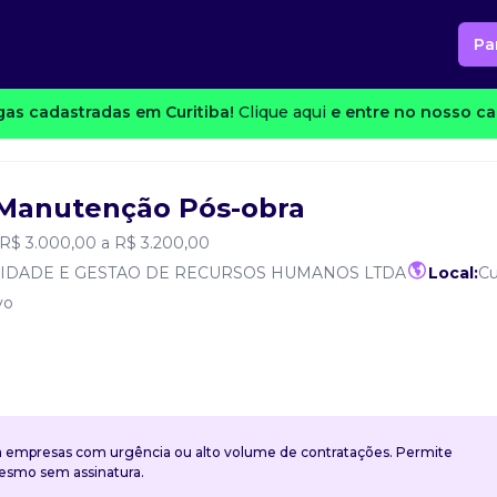
Pa
as cadastradas em Curitiba!
Clique aqui
e entre no nosso can
e Manutenção Pós-obra
R$ 3.000,00 a R$ 3.200,00
LIDADE E GESTAO DE RECURSOS HUMANOS LTDA
Local:
Cu
vo
a empresas com urgência ou alto volume de contratações. Permite
mesmo sem assinatura.