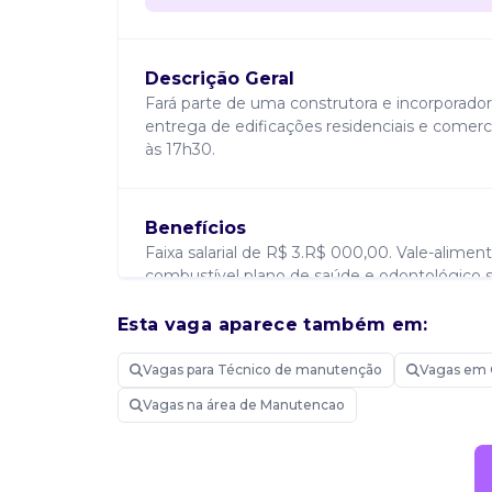
Descrição Geral
Fará parte de uma construtora e incorporad
entrega de edificações residenciais e comerc
às 17h30.
Benefícios
Faixa salarial de R$ 3.R$ 000,00. Vale-alimen
combustível plano de saúde e odontológico
do veículo.
Esta vaga aparece também em:
Vagas para Técnico de manutenção
Vagas em 
Requisitos
Vivência em manutenção predial/residencial p
Vagas na área de Manutencao
em aplicação e troca de revestimentos. Nece
quilometragem, manutenção/depreciação do veí
abrangendo regiões do paraná e mafra/sc.