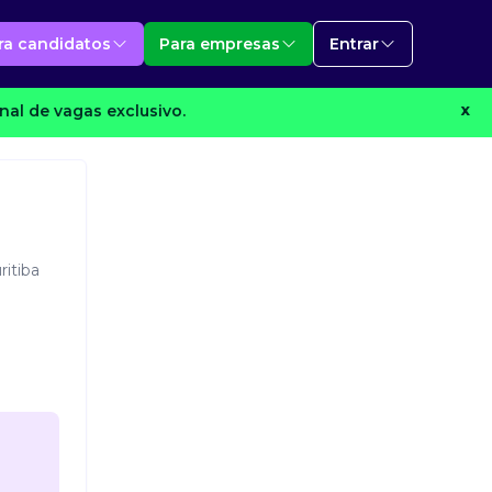
ra candidatos
Para empresas
Entrar
al de vagas exclusivo.
X
ritiba