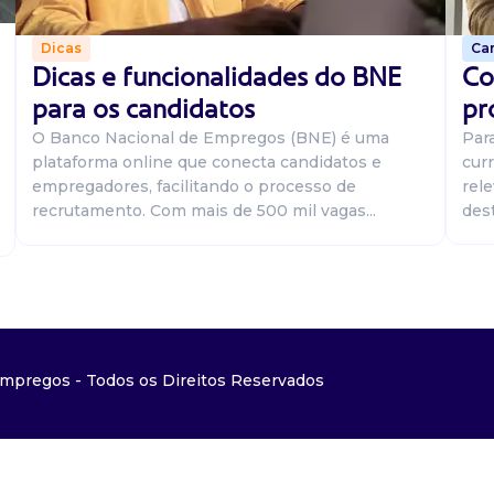
Car
Dicas
Co
Dicas e funcionalidades do BNE
pr
para os candidatos
Par
O Banco Nacional de Empregos (BNE) é uma
curr
plataforma online que conecta candidatos e
rel
empregadores, facilitando o processo de
dest
recrutamento. Com mais de 500 mil vagas...
mpregos - Todos os Direitos Reservados