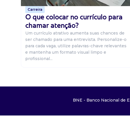
Carreira
O que colocar no currículo para
chamar atenção?
Um currículo atrativo aumenta suas chances de
ser chamado para uma entrevista. Personalize-o
para cada vaga, utilize palavras-chave relevantes
e mantenha um formato visual limpo e
profissional...
BNE - Banco Nacional de E