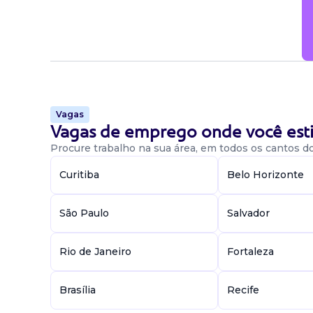
Atribuições
Realizar manutenções corretivas e preventivas 
alvenaria, revestimentos e sistemas de clim
Atender chamados técnicos, elaborar relatórios
empreendimento.
Vagas
Vagas de emprego onde você esti
Procure trabalho na sua área, em todos os cantos do 
Candidatura Gratuita
Curitiba
Belo Horizonte
São Paulo
Salvador
Rio de Janeiro
Fortaleza
Brasília
Recife