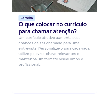
o 
de 
Carreira
O que colocar no currículo
para chamar atenção?
Um currículo atrativo aumenta suas
chances de ser chamado para uma
entrevista. Personalize-o para cada vaga,
utilize palavras-chave relevantes e
mantenha um formato visual limpo e
profissional...