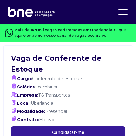
Mais de
149 mil
vagas cadastradas em Uberlandia!
Clique
aqui
e entre no nosso canal de vagas exclusivo.
Vaga de Conferente de
Estoque
Cargo:
Conferente de estoque
Salário:
a combinar
Empresa:
TG Transportes
Local:
Uberlandia
Modalidade:
Presencial
Contrato:
Efetivo
Candidatar-me