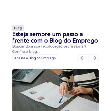
Blog
Esteja sempre um passo a
frente com o Blog do Emprego
Buscando a sua recolocação profissional?
Confira o blog…
Acesse o Blog do Emprego
D
Di
B
O 
um
ca