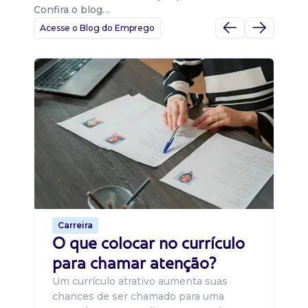
Confira o blog…
Acesse o Blog do Emprego
D
Di
B
O 
um
ca
o 
de 
Carreira
O que colocar no currículo
para chamar atenção?
Um currículo atrativo aumenta suas
chances de ser chamado para uma