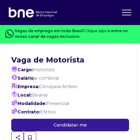
Vagas de emprego em todo Brasil!
Clique aqui
e entre no
nosso canal de vagas exclusivo.
Vaga de Motorista
Cargo:
motorista
Salário:
a combinar
Empresa:
Cervejaria Ambev
Local:
Silvania
Modalidade:
Presencial
Contrato:
Efetivo
Candidatar-me