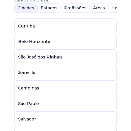
cantos do Brasil.
Cidades
Estados
Profissões
Áreas
Home-Of
Curitiba
Belo Horizonte
São José dos Pinhais
Joinville
Campinas
São Paulo
Salvador