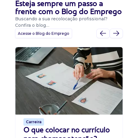
Esteja sempre um passo a
frente com o Blog do Emprego
Buscando a sua recolocação profissional?
Confira o blog…
Acesse o Blog do Emprego
D
Di
B
O 
um
ca
o 
de 
Carreira
O que colocar no currículo