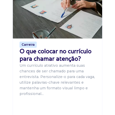
B
O 
um
ca
o 
de 
Carreira
O que colocar no currículo
para chamar atenção?
Um currículo atrativo aumenta suas
chances de ser chamado para uma
entrevista. Personalize-o para cada vaga,
utilize palavras-chave relevantes e
mantenha um formato visual limpo e
profissional...