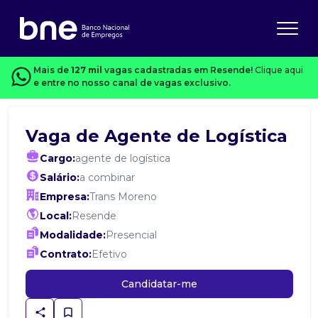
Mais de
127 mil
vagas cadastradas em Resende!
Clique aqui
e entre no nosso canal de vagas exclusivo.
Vaga de Agente de Logística
Cargo:
agente de logística
Salário:
a combinar
Empresa:
Trans Moreno
Local:
Resende
Modalidade:
Presencial
Contrato:
Efetivo
Candidatar-me